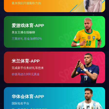
网站导航
联系
乐动网站网页版
乐动网站网页版-乐动
乐动网
online（中国）
所有
涡街流量计
金属管浮子流量计
电话： 
产品中心
工程案例
邮箱：qi
新闻资讯
关于青天仪表
QQ：3
乐动网站网页版-乐动
网站地图
地址