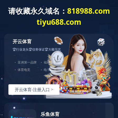
乐动网站网页版
欢迎进入乐动网站网页版-乐动online（中国） 网站！
中国乐动网站网页
20年 120国 验证高
乐动网站网页版
乐动网站网页版-乐动online（中国
工程案例
新闻资讯
关于青天仪表
乐